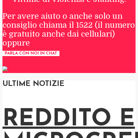
Per avere aiuto o anche solo un
consiglio chiama il 1522 (il numero
è gratuito anche dai cellulari)
oppure
PARLA CON NOI IN CHAT
ULTIME NOTIZIE
REDDITO E