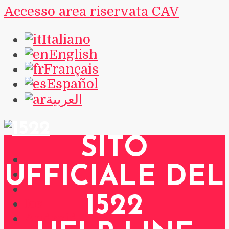
Accesso area riservata CAV
Italiano
English
Français
Español
العربية
SITO
UFFICIALE DEL
1522
Ios
Android