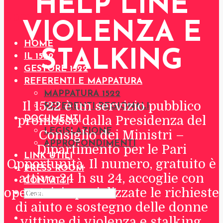
HELP LINE
Spot informativo 1522
VIOLENZA E
HOME
STALKING
IL 1522
GESTORE 1522
REFERENTI E MAPPATURA
MAPPATURA 1522
Il 1522 è un servizio pubblico
REFERENTI REGIONALI
promosso dalla Presidenza del
DOCUMENTI
LEGISLAZIONE
Consiglio dei Ministri –
APPROFONDIMENTI
Dipartimento per le Pari
LINK UTILI
Opportunità. Il numero, gratuito è
PRESS ROOM
attivo 24 h su 24, accoglie con
CONTATTI
operatrici specializzate le richieste
di aiuto e sostegno delle donne
vittime di violenza e stalking.